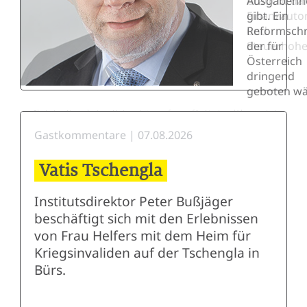
Ausgabenh
braucht da
gibt. Ein
Finanzauto
Reformschri
und
der für
Steuerhohei
Österreich
dringend
geboten wä
Christian Keuschnigg, Universitätsprofessor für Nationalökonomie in
Friedrich Schneider, em. Universitätsprofessor of Economics, Linz
St. Gallen
Gastkommentare | 07.08.2026
Vatis Tschengla
Institutsdirektor Peter Bußjäger
beschäftigt sich mit den Erlebnissen
von Frau Helfers mit dem Heim für
Kriegsinvaliden auf der Tschengla in
Bürs.