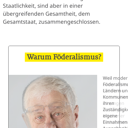
Staatlichkeit, sind aber in einer
übergreifenden Gesamtheit, dem
Gesamtstaat, zusammengeschlossen.
Warum Föderalismus?
Weil moder
Weil
Föderalism
unterschied
Ländern u
Probleme
Kommunen 
unterschied
ihren
Lösungen
Zuständigk
verlangen.
eigene
Moderner
Einnahmen
Föderalism