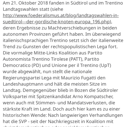
Am 21. Oktober 2018 fanden in Südtirol und im Trentino
Landtagswahlen statt (siehe
http://www.foederalismus.at/blog/landtagswahlen-in-
suedtirol---der-gordische-knoten-europa_196.php
),
deren Ergebnisse zu Machtverschiebungen in beiden
autonomen Provinzen geführt haben. Im überwiegend
italienischsprachigen Trentino setzt sich der italienweite
Trend zu Gunsten der rechtspopulistischen Lega fort.
Die vormalige Mitte-Links Koalition aus Partito
Autonomista Trentino Tirolese (PATT), Partito
Democratico (PD) und Unione per il Trentino (UpT)
wurde abgewählt, nun stellt die nationale
Regierungspartei Lega mit Maurizio Fugatti den
Landeshauptmann und hält die meisten Sitze im
Landtag. Demgegenüber blieb in Bozen die Südtiroler
Volkspartei mit Spitzenkandidat Arno Kompatscher,
wenn auch mit Stimmen- und Mandatsverlusten, die
stärkste Kraft im Land. Doch auch hier kam es zu einer
historischen Wende: Nach langwierigen Verhandlungen
hat die SVP - seit der Nachkriegszeit in Koalition mit