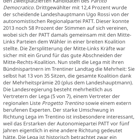
den Zweitplatzierten Kandidaten des
Partito
Democratico
. Drittgewählter mit 12,4 Prozent wurde
der scheidende Landeshauptmann Ugo Rossi von der
autonomistischen Regionalpartei PATT. Dieser konnte
2013 noch 58 Prozent der Stimmen auf sich vereinen,
wobei sich der PATT damals gemeinsam mit den Mitte-
Links Parteien dem Wähler in einer breiten Koalition
stellte. Die Zersplitterung der Mitte-Links Kräfte war
sicher mit ein Grund für das gute Abschneiden der
Mitte-Rechts-Koalition. Nun stellt die Lega mit ihren
Bündnispartnern im Trentiner Landtag die Mehrheit: Sie
selbst hat 13 von 35 Sitzen, die gesamte Koalition dank
der Mehrheitsprämie 20 (plus dem Landeshauptmann).
Die Landesregierung besteht mehrheitlich aus
Vertretern der Lega (5 von 7), einem Vertreter der
regionalen Liste
Progetto Trentino
sowie einem extern
berufenen Experten. Der starke Umschwung in
Richtung Lega im Trentino ist insbesondere interessant,
weil das Erstarken der Autonomiepartei PATT vor fünf
Jahren eigentlich in eine andere Richtung gedeutet
hätte. Die Lega ist historisch betrachtet zwar ein