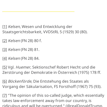
[1]
Kelsen
, Wesen und Entwicklung der
Staatsgerichtsbarkeit, VVDStRL 5 (1929) 30 (80).
[2]
Kelsen
(FN 28) 80 f.
[3]
Kelsen
(FN 28) 81.
[4]
Kelsen
(FN 28) 84.
[5]
Vgl.
Huemer
, Sektionschef Robert Hecht und die
Zerstörung der Demokratie in Österreich (1975) 178 ff.
[6]
Böckenförde
, Die Entstehung des Staates als
Vorgang der Säkularisation, FS Forsthoff (1967) 75 (93).
[7]
"The opinion of this so-called judge, which essentially
takes law-enforcement away from our country, is
ridiculous and will be overturned." (@realDonaldTrump,