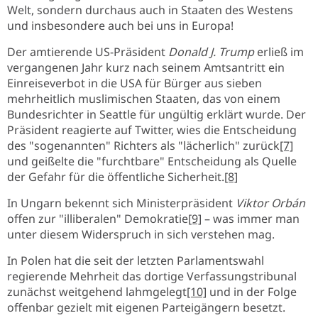
Welt, sondern durchaus auch in Staaten des Westens
und insbesondere auch bei uns in Europa!
Der amtierende US-Präsident
Donald J. Trump
erließ im
vergangenen Jahr kurz nach seinem Amtsantritt ein
Einreiseverbot in die USA für Bürger aus sieben
mehrheitlich muslimischen Staaten, das von einem
Bundesrichter in Seattle für ungültig erklärt wurde. Der
Präsident reagierte auf Twitter, wies die Entscheidung
des "sogenannten" Richters als "lächerlich" zurück
[7]
und geißelte die "furchtbare" Entscheidung als Quelle
der Gefahr für die öffentliche Sicherheit.
[8]
In Ungarn bekennt sich Ministerpräsident
Viktor Orbán
offen zur "illiberalen" Demokratie
[9]
– was immer man
unter diesem Widerspruch in sich verstehen mag.
In Polen hat die seit der letzten Parlamentswahl
regierende Mehrheit das dortige Verfassungstribunal
zunächst weitgehend lahmgelegt
[10]
und in der Folge
offenbar gezielt mit eigenen Parteigängern besetzt.