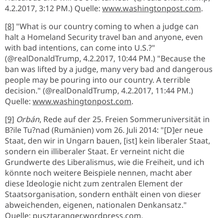
4.2.2017, 3:12 PM.) Quelle:
www.washingtonpost.com
.
[8]
"What is our country coming to when a judge can
halt a Homeland Security travel ban and anyone, even
with bad intentions, can come into U.S.?"
(@realDonaldTrump, 4.2.2017, 10:44 PM.) "Because the
ban was lifted by a judge, many very bad and dangerous
people may be pouring into our country. A terrible
decision." (@realDonaldTrump, 4.2.2017, 11:44 PM.)
Quelle:
www.washingtonpost.com
.
[9]
Orbán
, Rede auf der 25. Freien Sommeruniversität in
B?ile Tu?nad (Rumänien) vom 26. Juli 2014: "[D]er neue
Staat, den wir in Ungarn bauen, [ist] kein liberaler Staat,
sondern ein illiberaler Staat. Er verneint nicht die
Grundwerte des Liberalismus, wie die Freiheit, und ich
könnte noch weitere Beispiele nennen, macht aber
diese Ideologie nicht zum zentralen Element der
Staatsorganisation, sondern enthält einen von dieser
abweichenden, eigenen, nationalen Denkansatz."
Quelle:
pusztaranger.wordpress.com
.