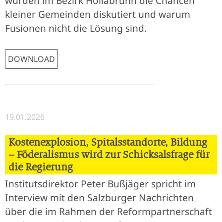
wurden im Bezirk Hollabrunn die Chancen
kleiner Gemeinden diskutiert und warum
Fusionen nicht die Lösung sind.
DOWNLOAD
19.01.2026
Kostenexplosion, Spitalsstandorte, Bildung
– Föderalismus wird zur Schicksalsfrage für
die Regierung
Institutsdirektor Peter Bußjäger spricht im
Interview mit den Salzburger Nachrichten
über die im Rahmen der Reformpartnerschaft