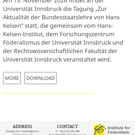
Am 13. November 2026 findet an der
Universität Innsbruck die Tagung „Zur
Aktualität der Bundesstaatslehre von Hans
Kelsen“ statt, die gemeinsam vom Hans-
Kelsen-Institut, dem Forschungszentrum
Föderalismus der Universität Innsbruck und
der Rechtswissenschaftlichen Fakultät der
Universität Innsbruck veranstaltet wird.
MORE
DOWNLOAD
ADDRESS
CONTACT
Institut für Föderalismus
T + 43.512.574.594
Adamgasse 17
E
institut@foederalismus.at