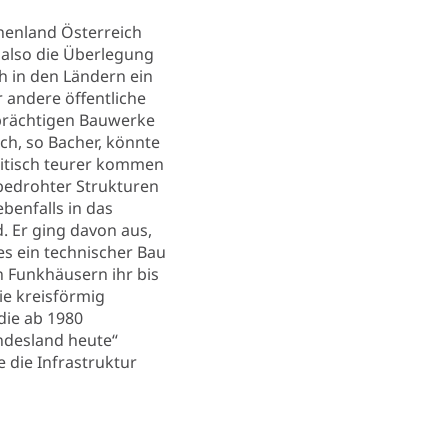
onenland Österreich
n also die Überlegung
h in den Ländern ein
 andere öffentliche
 prächtigen Bauwerke
ch, so Bacher, könnte
litisch teurer kommen
n bedrohter Strukturen
benfalls in das
. Er ging davon aus,
es ein technischer Bau
n Funkhäusern ihr bis
ie kreisförmig
die ab 1980
ndesland heute“
 die Infrastruktur