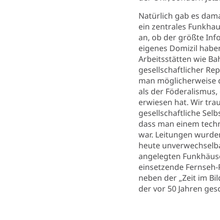
Natürlich gab es dama
ein zentrales Funkhau
an, ob der größte Inf
eigenes Domizil haben
Arbeitsstätten wie B
gesellschaftlicher Re
man möglicherweise d
als der Föderalismus, 
erwiesen hat. Wir tra
gesellschaftliche Sel
dass man einem techni
war. Leitungen wurden
heute unverwechselbar
angelegten Funkhäuse
einsetzende Fernseh-
neben der „Zeit im Bi
der vor 50 Jahren ge