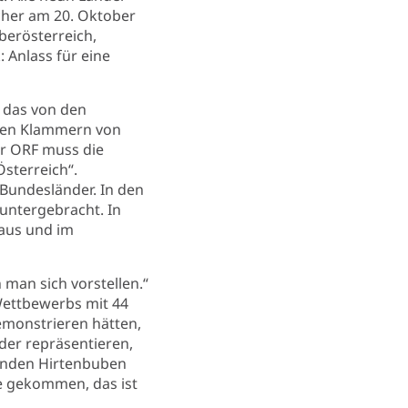
cher am 20. Oktober
berösterreich,
 Anlass für eine
h das von den
 den Klammern von
er ORF muss die
Österreich“.
Bundesländer. In den
untergebracht. In
haus und im
 man sich vorstellen.“
Wettbewerbs mit 44
emonstrieren hätten,
nder repräsentieren,
lnden Hirtenbuben
ee gekommen, das ist