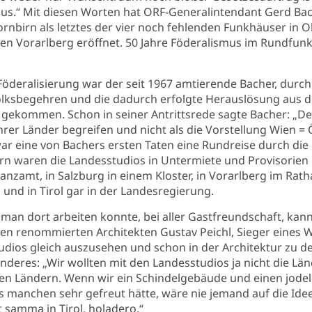
us.“ Mit diesen Worten hat ORF-Generalintendant Gerd Ba
nbirn als letztes der vier noch fehlenden Funkhäuser in O
ben Vorarlberg eröffnet. 50 Jahre Föderalismus im Rundfunk:
Föderalisierung war der seit 1967 amtierende Bacher, durc
 Volksbegehren und die dadurch erfolgte Herauslösung aus
gekommen. Schon in seiner Antrittsrede sagte Bacher: „D
rer Länder begreifen und nicht als die Vorstellung Wien = 
r eine von Bachers ersten Taten eine Rundreise durch die 
rn waren die Landesstudios in Untermiete und Provisorien 
anzamt, in Salzburg in einem Kloster, in Vorarlberg im Rat
und in Tirol gar in der Landesregierung.
 man dort arbeiten konnte, bei aller Gastfreundschaft, kann
en renommierten Architekten Gustav Peichl, Sieger eines 
tudios gleich auszusehen und schon in der Architektur zu d
nderes: „Wir wollten mit den Landesstudios ja nicht die Lä
en Ländern. Wenn wir ein Schindelgebäude und einen jode
as manchen sehr gefreut hätte, wäre nie jemand auf die Id
t samma in Tirol, holadero.“