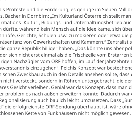
ls Proteste und die Forderung, es genüge im Sieben-Milli
s. Bacher in Dornbirn: „Im Kulturland Österreich stellt ma
ormations- Kultur-, Bildungs- und Unterhaltungsbetrieb auc
 dürfte, während kein Mensch auf die Idee käme, sich über
ahnhöfe, Gerichte, Schulen usw. zu mokieren oder etwa die
präsentanz von Gewerkschaften und Kammern.“ Zentralistis
ie ganze Republik billiger haben. „Das könnte uns aber po
der sich nicht erst einmal als die Frischzelle vom Erstarre
urigen Nachzügler vom ORF hoffen, im Lauf der Jahrzehnte e
bstverständnis einzugehen“. Peichls Konzept war bestechend
schen Zweckbau auch in den Details ansehen sollte, dass 
 nicht versteckt, sondern in Röhren untergebracht, die de
es Gesicht verleihen. Genial war das Konzept, dass man d
r problemlos nach außen erweitern konnte. Dadurch war 
Regionalisierung auch baulich leicht umzusetzen. Dass „Bu
ld“ die erfolgreichste ORF-Sendung überhaupt ist, wäre ohne
schlossenen Kette von Funkhäusern nicht möglich gewesen.