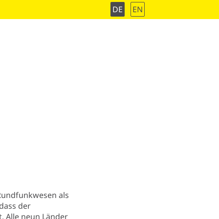
DE
EN
m Rundfunkwesen als
 dass der
 Alle neun Länder