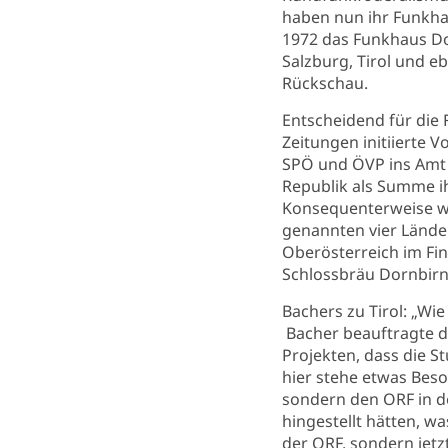
haben nun ihr Funkha
1972 das Funkhaus Dor
Salzburg, Tirol und e
Rückschau.
Entscheidend für die 
Zeitungen initiierte
SPÖ und ÖVP ins Amt 
Republik als Summe ih
Konsequenterweise wa
genannten vier Lände
Oberösterreich im Fin
Schlossbräu Dornbirn 
Bachers zu Tirol: „Wie
Bacher beauftragte d
Projekten, dass die S
hier stehe etwas Beso
sondern den ORF in d
hingestellt hätten, w
der ORF, sondern jetz