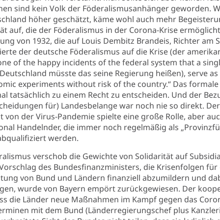
hen sind kein Volk der Föderalismusanhänger geworden. 
schland höher geschätzt, käme wohl auch mehr Begeisteru
ität auf, die der Föderalismus in der Corona-Krise ermöglich
bung von 1932, die auf Louis Dembitz Brandeis, Richter am
erte der deutsche Föderalismus auf die Krise (der amerik
 one of the happy incidents of the federal system that a sing
n Deutschland müsste das seine Regierung heißen), serve as 
omic experiments without risk of the country.“ Das formale
l tatsächlich zu einem Recht zu entscheiden. Und der Bezu
cheidungen für) Landesbelange war noch nie so direkt. Der
t von der Virus-Pandemie spielte eine große Rolle, aber auc
onal Handelnder, die immer noch regelmäßig als „Provinzfü
abqualifiziert werden.
alismus verschob die Gewichte von Solidarität auf Subsidia
r Vorschlag des Bundesfinanzministers, die Krisenfolgen f
tung von Bund und Ländern finanziell abzumildern und dab
tigen, wurde von Bayern empört zurückgewiesen. Der koop
 Dass die Länder neue Maßnahmen im Kampf gegen das Coron
Terminen mit dem Bund (Länderregierungschef plus Kanzleri