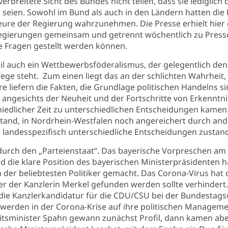
tverbreitete Sicht des Bundes nicht teilen, dass sie lediglich
 seien. Sowohl im Bund als auch in den Ländern hatten di
lleure der Regierung wahrzunehmen. Die Presse erhielt hier 
egierungen gemeinsam und getrennt wöchentlich zu Press
 Fragen gestellt werden können.
eil auch ein Wettbewerbsföderalismus, der gelegentlich de
e steht. Zum einen liegt das an der schlichten Wahrheit, d
re liefern die Fakten, die Grundlage politischen Handelns sin
 angesichts der Neuheit und der Fortschritte von Erkenntn
iedlicher Zeit zu unterschiedlichen Entscheidungen kamen.
tand, in Nordrhein-Westfalen noch angereichert durch ande
andesspezifisch unterschiedliche Entscheidungen zustan
 durch den „Parteienstaat“. Das bayerische Vorpreschen am
 die klare Position des bayerischen Ministerpräsidenten h
der beliebtesten Politiker gemacht. Das Corona-Virus hat 
r der Kanzlerin Merkel gefunden werden sollte verhindert
 die Kanzlerkandidatur für die CDU/CSU bei der Bundestags
werden in der Corona-Krise auf ihre politischen Managemen
sminister Spahn gewann zunächst Profil, dann kamen aber