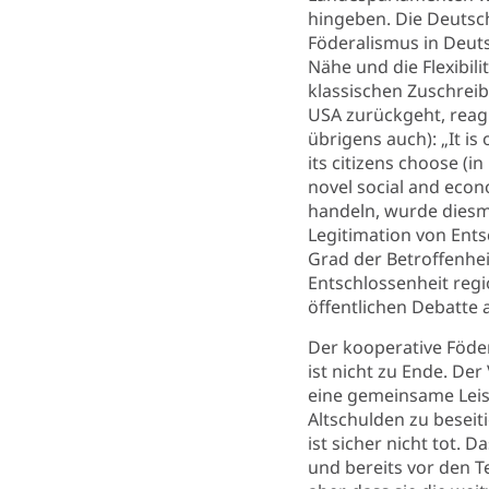
hingeben. Die Deutsc
Föderalismus in Deut
Nähe und die Flexibil
klassischen Zuschrei
USA zurückgeht, reagi
übrigens auch): „It is
its citizens choose (i
novel social and econ
handeln, wurde diesma
Legitimation von Ents
Grad der Betroffenhei
Entschlossenheit regi
öffentlichen Debatte 
Der kooperative Föder
ist nicht zu Ende. De
eine gemeinsame Leis
Altschulden zu besei
ist sicher nicht tot.
und bereits vor den 