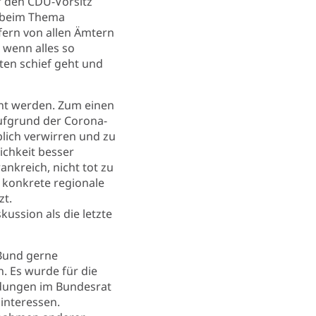
r den CDU-Vorsitz
r beim Thema
fern von allen Ämtern
 wenn alles so
ten schief geht und
nnt werden. Zum einen
aufgrund der Corona-
blich verwirren und zu
ichkeit besser
ankreich, nicht tot zu
 konkrete regionale
zt.
kussion als die letzte
 Bund gerne
. Es wurde für die
idungen im Bundesrat
iinteressen.