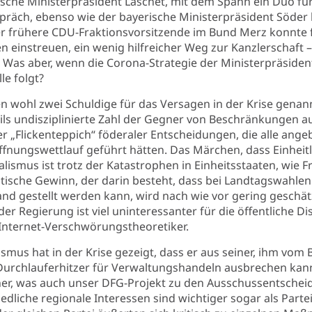
ische Ministerpräsident Laschet, mit dem Spahn ein Duo fü
espräch, ebenso wie der bayerische Ministerpräsident Söde
er frühere CDU-Fraktionsvorsitzende im Bund Merz konnte 
einstreuen, ein wenig hilfreicher Weg zur Kanzlerschaft –
. Was aber, wenn die Corona-Strategie der Ministerpräsiden
le folgt?
n wohl zwei Schuldige für das Versagen in der Krise gena
ils undisziplinierte Zahl der Gegner von Beschränkungen 
r „Flickenteppich“ föderaler Entscheidungen, die alle ange
nungswettlauf geführt hätten. Das Märchen, dass Einheitl
alismus ist trotz der Katastrophen in Einheitsstaaten, wie Fr
tische Gewinn, der darin besteht, dass bei Landtagswahlen
tand gestellt werden kann, wird nach wie vor gering geschät
er Regierung ist viel uninteressanter für die öffentliche Dis
Internet-Verschwörungstheoretiker.
smus hat in der Krise gezeigt, dass er aus seiner, ihm vom
 Durchlauferhitzer für Verwaltungshandeln ausbrechen kann
icher, was auch unser DFG-Projekt zu den Ausschussentsche
edliche regionale Interessen sind wichtiger sogar als Parte