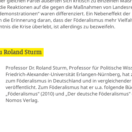
er gleichen Partei äußerten sich kritisch zu einzelnen M
 die Reaktionen auf die gegen die Maßnahmen von Landes
emonstrationen“ waren differenziert. Ein Nebeneffekt der C
h die Erinnerung daran, dass der Föderalismus mehr Vielfa
ntnis die Krise überlebt, ist allerdings zu bezweifeln.
u Roland Sturm
Professor Dr. Roland Sturm, Professor für Politische Wi
Friedrich-Alexander-Universität Erlangen-Nürnberg, hat 
zum Föderalismus in Deutschland und in vergleichender
veröffentlicht. Zum Föderalismus hat er u.a. folgende Büc
„Föderalismus“ (2010) und „Der deutsche Föderalismus“ 
Nomos Verlag.