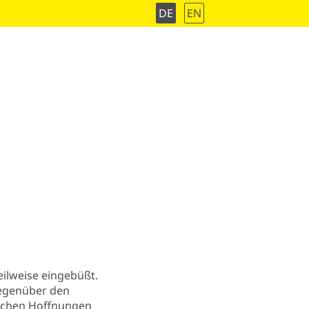
DE
EN
eilweise eingebüßt.
gegenüber den
lschen Hoffnungen