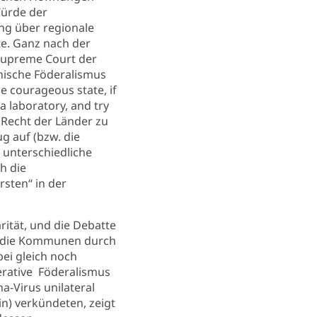
Würde der
ng über regionale
te. Ganz nach der
 Supreme Court der
anische Föderalismus
le courageous state, if
a laboratory, and try
 Recht der Länder zu
g auf (bzw. die
 unterschiedliche
h die
rsten“ in der
rität, und die Debatte
ür die Kommunen durch
ei gleich noch
erative Föderalismus
a-Virus unilateral
n) verkündeten, zeigt