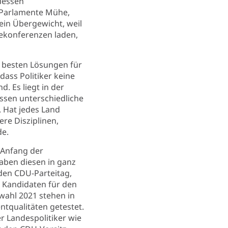
 dessen
e Parlamente Mühe,
ein Übergewicht, weil
ekonferenzen laden,
n besten Lösungen für
ass Politiker keine
d. Es liegt in der
issen unterschiedliche
 Hat jedes Land
re Disziplinen,
de.
 Anfang der
aben diesen in ganz
den CDU-Parteitag,
. Kandidaten für den
wahl 2021 stehen in
tqualitäten getestet.
 Landespolitiker wie