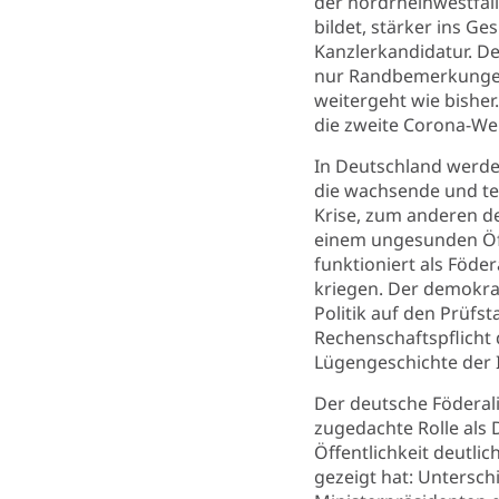
der nordrheinwestfäl
bildet, stärker ins G
Kanzlerkandidatur. D
nur Randbemerkungen 
weitergeht wie bisher
die zweite Corona-Wel
In Deutschland werde
die wachsende und te
Krise, zum anderen de
einem ungesunden Öff
funktioniert als Föder
kriegen. Der demokra
Politik auf den Prüfs
Rechenschaftspflicht d
Lügengeschichte der 
Der deutsche Föderali
zugedachte Rolle als
Öffentlichkeit deutl
gezeigt hat: Unterschi