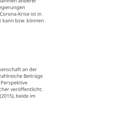
aßnahmen anderer
regierungen
orona-Krise ist in
lt kann bzw. können
ssenschaft an der
zahlreiche Beiträge
 Perspektive
her veröffentlicht:
(2015), beide im