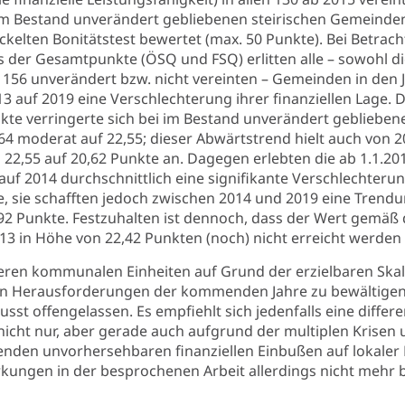
rem Bestand unverändert gebliebenen steirischen Gemeinden
kelten Bonitätstest bewertet (max. 50 Punkte). Bei Betrac
s der Gesamtpunkte (ÖSQ und FSQ) erlitten alle – sowohl d
e 156 unverändert bzw. nicht vereinten – Gemeinden in den 
3 auf 2019 eine Verschlechterung ihrer finanziellen Lage. 
kte verringerte sich bei im Bestand unverändert gebliebe
64 moderat auf 22,55; dieser Abwärtstrend hielt auch von 2
22,55 auf 20,62 Punkte an. Dagegen erlebten die ab 1.1.20
f 2014 durchschnittlich eine signifikante Verschlechterun
e, sie schafften jedoch zwischen 2014 und 2019 eine Trend
92 Punkte. Festzuhalten ist dennoch, dass der Wert gemäß
13 in Höhe von 22,42 Punkten (noch) nicht erreicht werden
ßeren kommunalen Einheiten auf Grund der erzielbaren Skal
ellen Herausforderungen der kommenden Jahre zu bewältige
sst offengelassen. Es empfiehlt sich jedenfalls eine differe
icht nur, aber gerade auch aufgrund der multiplen Krisen 
en unvorhersehbaren finanziellen Einbußen auf lokaler E
rkungen in der besprochenen Arbeit allerdings nicht mehr 