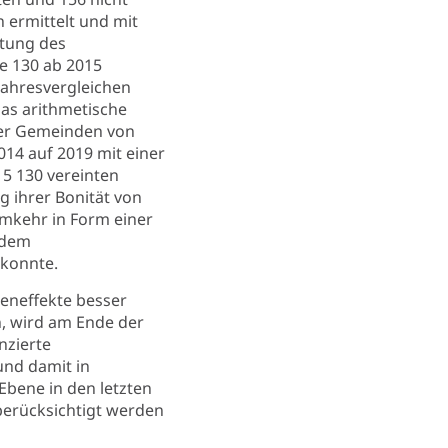
 ermittelt und mit
htung des
ie 130 ab 2015
Jahresvergleichen
Das arithmetische
ner Gemeinden von
014 auf 2019 mit einer
15 130 vereinten
g ihrer Bonität von
umkehr in Form einer
 dem
 konnte.
eneffekte besser
n, wird am Ende der
nzierte
und damit in
bene in den letzten
berücksichtigt werden