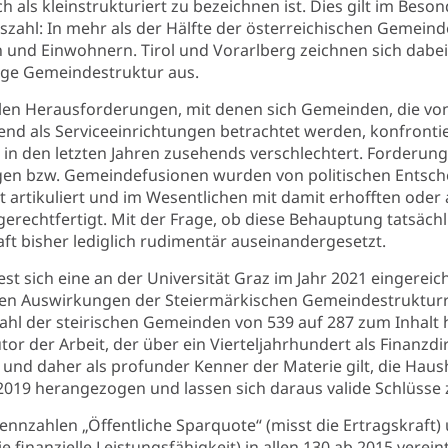
h als kleinstrukturiert zu bezeichnen ist. Dies gilt im Beson
szahl: In mehr als der Hälfte der österreichischen Gemeinde
 und Einwohnern. Tirol und Vorarlberg zeichnen sich dabei
ge Gemeindestruktur aus.
llen Herausforderungen, mit denen sich Gemeinden, die vo
d als Serviceeinrichtungen betrachtet werden, konfrontier
e in den letzten Jahren zusehends verschlechtert. Forderun
en bzw. Gemeindefusionen wurden von politischen Entsch
 artikuliert und im Wesentlichen mit damit erhofften oder
erechtfertigt. Mit der Frage, ob diese Behauptung tatsächli
aft bisher lediglich rudimentär auseinandergesetzt.
st sich eine an der Universität Graz im Jahr 2021 eingereic
ellen Auswirkungen der Steiermärkischen Gemeindestrukturr
hl der steirischen Gemeinden von 539 auf 287 zum Inhalt h
r der Arbeit, der über ein Vierteljahrhundert als Finanzd
und daher als profunder Kenner der Materie gilt, die Haus
2019 herangezogen und lassen sich daraus valide Schlüsse 
nnzahlen „Öffentliche Sparquote“ (misst die Ertragskraft) 
ie finanzielle Leistungsfähigkeit) in allen 130 ab 2015 verei