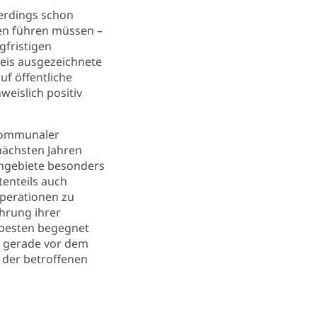
lerdings schon
en führen müssen –
ngfristigen
reis ausgezeichnete
f öffentliche
weislich positiv
rkommunaler
ächsten Jahren
engebiete besonders
tenteils auch
perationen zu
hrung ihrer
besten begegnet
n gerade vor dem
 der betroffenen