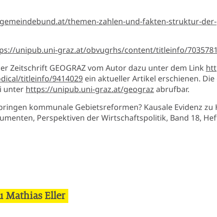
//gemeindebund.at/themen-zahlen-und-fakten-struktur-der
ps://unipub.uni-graz.at/obvugrhs/content/titleinfo/703578
n der Zeitschrift GEOGRAZ vom Autor dazu unter dem Link
htt
dical/titleinfo/9414029
ein aktueller Artikel erschienen. Die
ei unter
https://unipub.uni-graz.at/geograz
abrufbar.
 bringen kommunale Gebietsreformen? Kausale Evidenz zu 
rumenten, Perspektiven der Wirtschaftspolitik, Band 18, Heft
 Mathias Eller