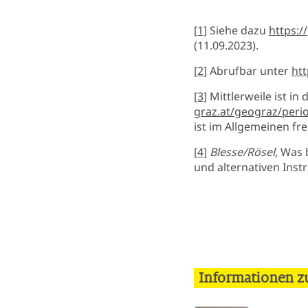
[1]
Siehe dazu
https:
(11.09.2023).
[2]
Abrufbar unter
htt
[3]
Mittlerweile ist i
graz.at/geograz/perio
ist im Allgemeinen fr
[4]
Blesse/Rösel
, Was
und alternativen Inst
Informationen zu