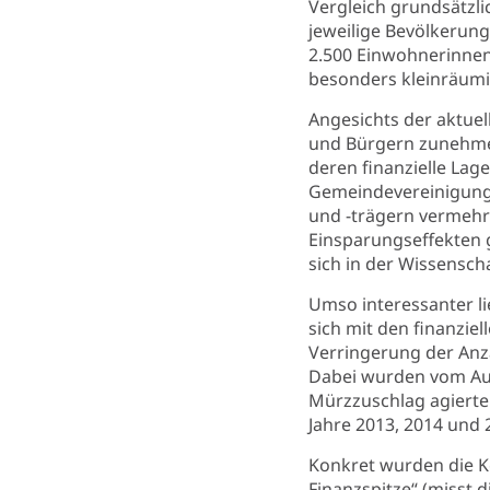
Vergleich grundsätzlic
jeweilige Bevölkerung
2.500 Einwohnerinnen
besonders kleinräumi
Angesichts der aktue
und Bürgern zunehmen
deren finanzielle Lag
Gemeindevereinigung
und -trägern vermehrt
Einsparungseffekten g
sich in der Wissensch
Umso interessanter lie
sich mit den finanzi
Verringerung der Anza
Dabei wurden vom Auto
Mürzzuschlag agierte 
Jahre 2013, 2014 und 
Konkret wurden die Ke
Finanzspitze“ (misst d