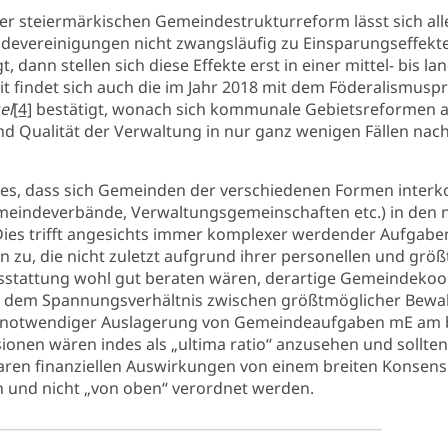
er steiermärkischen Gemeindestrukturreform lässt sich al
ndevereinigungen nicht zwangsläufig zu Einsparungseffekt
, dann stellen sich diese Effekte erst in einer mittel- bis la
t findet sich auch die im Jahr 2018 mit dem Föderalismusp
el
[4]
bestätigt, wonach sich kommunale Gebietsreformen au
nd Qualität der Verwaltung in nur ganz wenigen Fällen nach
 es, dass sich Gemeinden der verschiedenen Formen inte
indeverbände, Verwaltungsgemeinschaften etc.) in den n
 Dies trifft angesichts immer komplexer werdender Aufgab
n zu, die nicht zuletzt aufgrund ihrer personellen und größ
usstattung wohl gut beraten wären, derartige Gemeindekoo
n dem Spannungsverhältnis zwischen größtmöglicher Bewa
d notwendiger Auslagerung von Gemeindeaufgaben mE am 
onen wären indes als „ultima ratio“ anzusehen und sollte
aren finanziellen Auswirkungen von einem breiten Konsens
 und nicht „von oben“ verordnet werden.