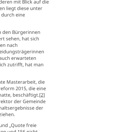
deren mit Blick auf die
n liegt diese unter
 durch eine
n den Bürgerinnen
t sehen, hat sich
gen nach
eidungsträgerinnen
 auch erwarteten
ch zutrifft, hat man
hte Masterarbeit, die
eform 2015, die eine
atte, beschäftigt.
[2]
irektor der Gemeinde
haltsergebnisse der
ziehen.
und „Quote freie
nten und 156 nicht