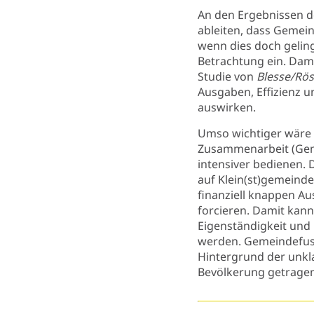
An den Ergebnissen d
ableiten, dass Gemei
wenn dies doch gelingt
Betrachtung ein. Dami
Studie von
Blesse/Rös
Ausgaben, Effizienz u
auswirken.
Umso wichtiger wäre
Zusammenarbeit (Geme
intensiver bedienen.
auf Klein(st)gemeinde
finanziell knappen A
forcieren. Damit kan
Eigenständigkeit un
werden. Gemeindefusi
Hintergrund der unkl
Bevölkerung getragen