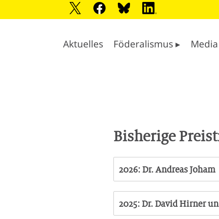
Aktuelles
Föderalismus ▸
Media
Bisherige Preis
2026: Dr. Andreas Joham
Der Preis für Föderalismus
präsidenten der österreichi
2025: Dr. David Hirner u
Andreas Joham von der Unive
Teilnehmerfeld gegen weit