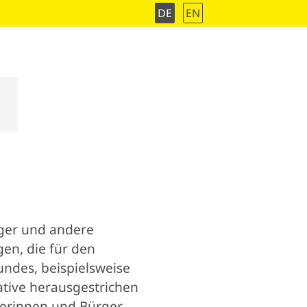
DE
EN
äger und andere
en, die für den
ndes, beispielsweise
ative herausgestrichen
gerinnen und Bürger –