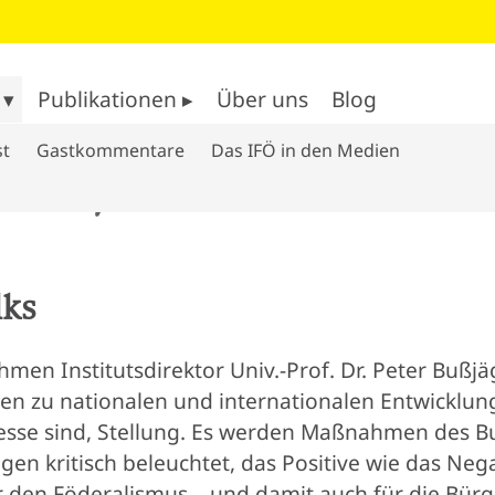
 ▾
Publikationen ▸
Über uns
Blog
st
Gastkommentare
Das IFÖ in den Medien
lks
men Institutsdirektor Univ.-Prof. Dr. Peter Bußj
en zu nationalen und internationalen Entwicklung
esse sind, Stellung. Es werden Maßnahmen des Bu
en kritisch beleuchtet, das Positive wie das Neg
ür den Föderalismus – und damit auch für die Bür