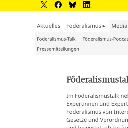
Aktuelles
Föderalismus ▸
Media
Föderalismus-Talk
Föderalismus-Podca
Pressemitteilungen
Föderalismusta
Im Föderalismustalk neh
Expertinnen und Expert
Föderalismus von Inter
Gesetze und Verordnung
und bewertet, ob sie f