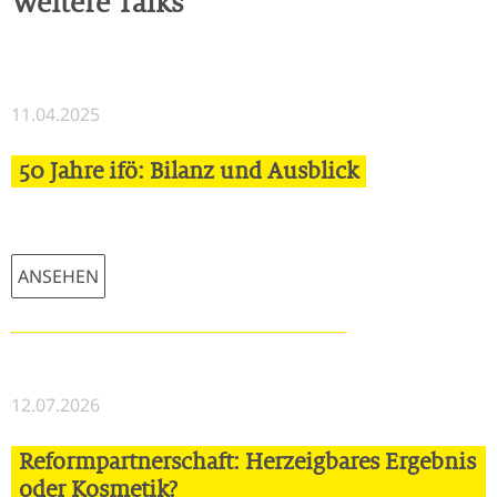
Weitere Talks
11.04.2025
50 Jahre ifö: Bilanz und Ausblick
ANSEHEN
12.07.2026
Reformpartnerschaft: Herzeigbares Ergebnis
oder Kosmetik?