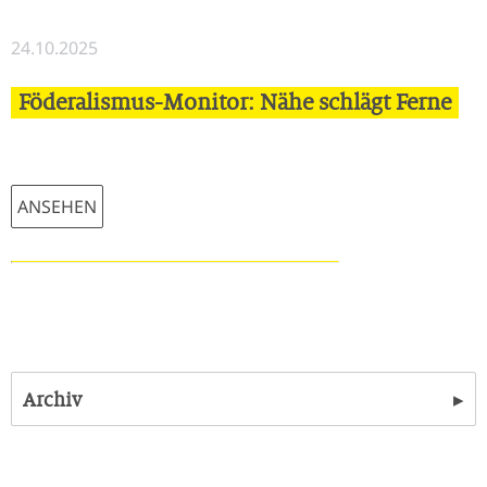
24.10.2025
Föderalismus-Monitor: Nähe schlägt Ferne
ANSEHEN
▸
Archiv
23.05.2025 | Leerstandsabgabe NEU: Wirksames