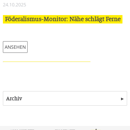
24.10.2025
Föderalismus-Monitor: Nähe schlägt Ferne
ANSEHEN
▸
Archiv
23.05.2025 | Leerstandsabgabe NEU: Wirksames
Instrument für leistbares Wohnen?