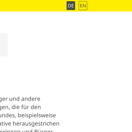
DE
EN
äger und andere
en, die für den
ndes, beispielsweise
ative herausgestrichen
gerinnen und Bürger –