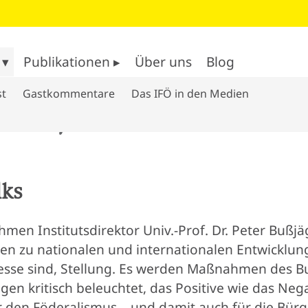
 ▾
Publikationen ▸
Über uns
Blog
st
Gastkommentare
Das IFÖ in den Medien
lks
men Institutsdirektor Univ.-Prof. Dr. Peter Bußj
en zu nationalen und internationalen Entwicklung
esse sind, Stellung. Es werden Maßnahmen des Bu
en kritisch beleuchtet, das Positive wie das Neg
ür den Föderalismus – und damit auch für die Bür