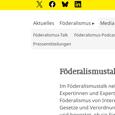
Aktuelles
Föderalismus ▸
Media
Föderalismus-Talk
Föderalismus-Podca
Pressemitteilungen
Föderalismusta
Im Föderalismustalk neh
Expertinnen und Expert
Föderalismus von Inter
Gesetze und Verordnung
und bewertet, ob sie f